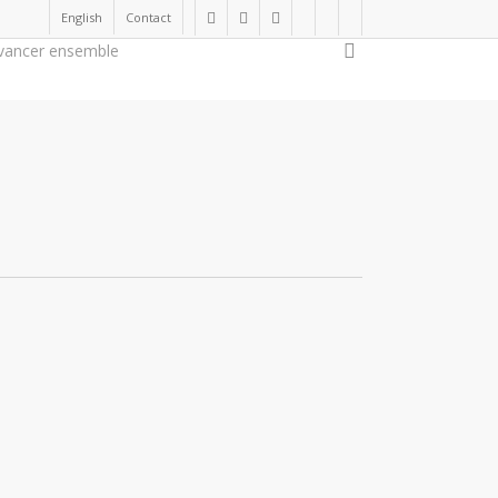
English
Contact
twitter
facebook
linkedin
youtube
instagram
flickr
search
vancer ensemble
Soutenir la cause