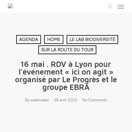
Menu
Skip
to
search
main
content
AGENDA
HOME
LE LAB BIODIVERSITÉ
SUR LA ROUTE DU TOUR
16 mai . RDV à Lyon pour
l’événement « ici on agit »
organisé par Le Progrès et le
groupe EBRA
By
webmaster
28 avril 2025
No Comments