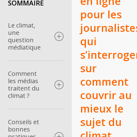
en ligne
SOMMAIRE
pour les
journaliste
Le climat,
une
qui
question
médiatique
s’interroge
sur
Un besoin de
pédagogie
Comment
comment
les médias
La préoccupation n°1
traitent du
des Français
couvrir au
climat ?
mieux le
Regard sur 30 ans de
sujet du
climat dans les médias
Conseils et
bonnes
Analyse quantitative
climat
pratiques
d’un panel de médias