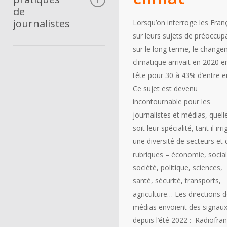
de
Le regard des
journalistes
Lorsqu’on interroge les Fran
scientifiques
sur leurs sujets de préoccup
Le regard des
sur le long terme, le chang
ONG/activistes
Se créer une culture
climatique arrivait en 2020 e
L’exemple de la
climat
tête pour 30 à 43% d’entre e
Convention citoyenne
Relier les
Ce sujet est devenu
pour le climat
connaissances
incontournable pour les
Vulgariser et rendre
journalistes et médias, quell
concernant
soit leur spécialité, tant il irr
Développer un regard
une diversité de secteurs et 
critique
rubriques – économie, social
Parler d’initiatives, de
société, politique, sciences,
solutions, oui mais
santé, sécurité, transports,
desquelles ?
agriculture… Les directions 
Quelques cas
médias envoient des signau
depuis l’été 2022 : Radiofra