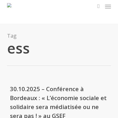
Menu
Skip
to
search
main
content
Tag
ess
30.10.2025 – Conférence à
Bordeaux : « L’économie sociale et
solidaire sera médiatisée ou ne
sera pas ! » au GSEF