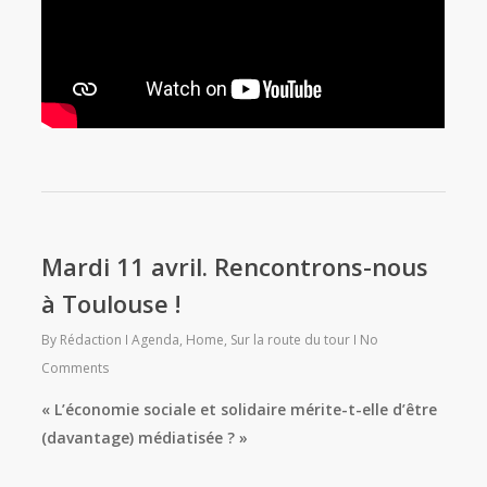
Mardi 11 avril. Rencontrons-nous
à Toulouse !
By
Rédaction
Agenda
,
Home
,
Sur la route du tour
No
Comments
«
L’économie sociale et solidaire mérite-t-elle d’être
(davantage) médiatisée ?
»