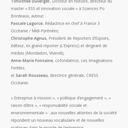
Timothée Duverger
, Docteur en histoire, directeur du
master « ESS et innovation sociale » à Sciences Po
Bordeaux, auteur;
Pascale Lagorce
, Rédactrice en chef à France 3
Occitanie / Midi-Pyrénées;
Christophe Agnus
, Président de Reporters d’Espoirs,
éditeur, ex grand-reporter (L’Express) et dirigeant de
médias (Mondadori, Vivendi);
Anne-Marie Fontaine
, cofondatrice, Les Imaginations
Fertiles;
et
Sarah Rousseau
, directrice générale, CRESS
Occitanie.
« Entreprise à mission », « politique d’engagement », «
raison d’être », « responsabilité sociale et
environnementale » : aux nouvelles attentes de la société
répondent un nouveau vocabulaire et de nouvelles
pratiques dans le monde de l’entreprise.