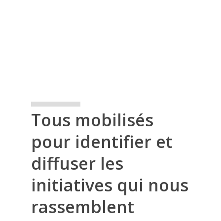
2.
Je partage une
initiative constructive
3.
Dirigeant de média, je
m’engage
Tous mobilisés
pour identifier et
diffuser les
initiatives qui nous
rassemblent