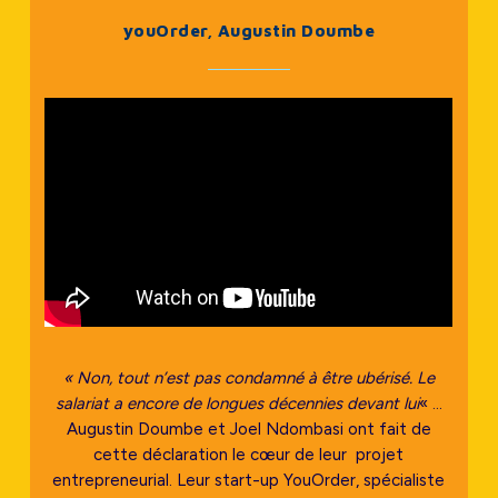
youOrder, Augustin Doumbe
« Non, tout n’est pas condamné à être ubérisé. Le
salariat a encore de longues décennies devant lui
« …
Augustin Doumbe et Joel Ndombasi ont fait de
cette déclaration le cœur de leur projet
entrepreneurial. Leur start-up YouOrder, spécialiste