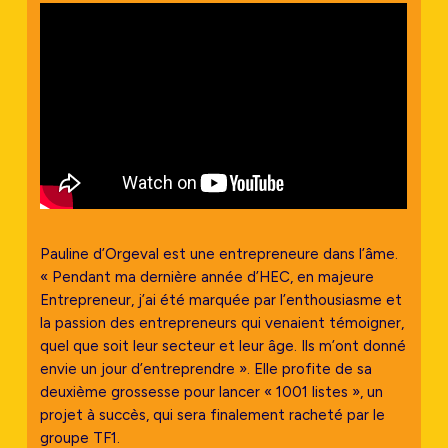
Pauline d’Orgeval est une entrepreneure dans l’âme.
« Pendant ma dernière année d’HEC, en majeure
Entrepreneur, j’ai été marquée par l’enthousiasme et
la passion des entrepreneurs qui venaient témoigner,
quel que soit leur secteur et leur âge. Ils m’ont donné
envie un jour d’entreprendre ». Elle profite de sa
deuxième grossesse pour lancer « 1001 listes », un
projet à succès, qui sera finalement racheté par le
groupe TF1.