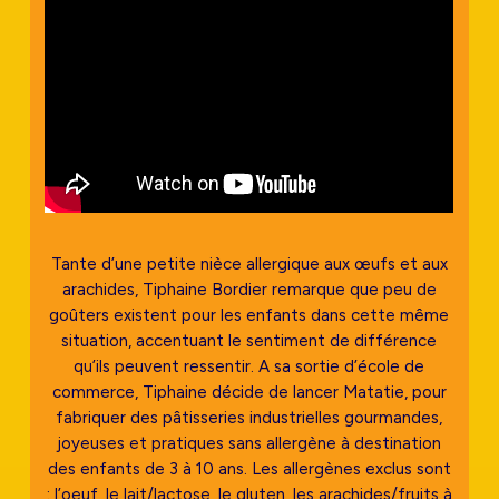
Tante d’une petite nièce allergique aux œufs et aux
arachides, Tiphaine Bordier remarque que peu de
goûters existent pour les enfants dans cette même
situation, accentuant le sentiment de différence
qu’ils peuvent ressentir. A sa sortie d’école de
commerce, Tiphaine décide de lancer Matatie, pour
fabriquer des pâtisseries industrielles gourmandes,
joyeuses et pratiques sans allergène à destination
des enfants de 3 à 10 ans. Les allergènes exclus sont
: l’oeuf, le lait/lactose, le gluten, les arachides/fruits à