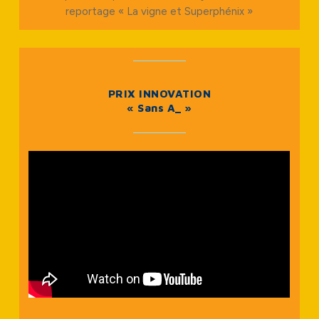
reportage « La vigne et Superphénix »
PRIX INNOVATION
« Sans A_ »