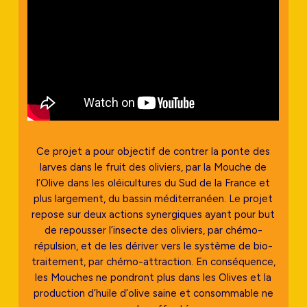
Ce projet a pour objectif de contrer la ponte des
larves dans le fruit des oliviers, par la Mouche de
l’Olive dans les oléicultures du Sud de la France et
plus largement, du bassin méditerranéen. Le projet
repose sur deux actions synergiques ayant pour but
de repousser l’insecte des oliviers, par chémo-
répulsion, et de les dériver vers le système de bio-
traitement, par chémo-attraction. En conséquence,
les Mouches ne pondront plus dans les Olives et la
production d’huile d’olive saine et consommable ne