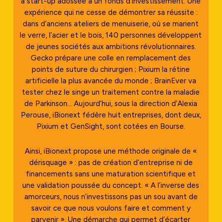
à start-up adossée à un fonds d’investissement. Une
expérience qui ne cesse de démontrer sa réussite :
dans d’anciens ateliers de menuiserie, où se marient
le verre, l’acier et le bois, 140 personnes développent
de jeunes sociétés aux ambitions révolutionnaires.
Gecko prépare une colle en remplacement des
points de suture du chirurgien ; Pixium la rétine
artificielle la plus avancée du monde ; BrainEver va
tester chez le singe un traitement contre la maladie
de Parkinson… Aujourd’hui, sous la direction d’Alexia
Perouse, iBionext fédère huit entreprises, dont deux,
Pixium et GenSight, sont cotées en Bourse.
Ainsi, iBionext propose une méthode originale de «
dérisquage » : pas de création d’entreprise ni de
financements sans une maturation scientifique et
une validation poussée du concept. « A l’inverse des
amorceurs, nous n’investissons pas un sou avant de
savoir ce que nous voulons faire et comment y
parvenir ». Une démarche qui permet d’écarter