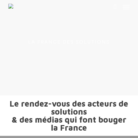
Menu
Skip
to
search
main
content
LA FRANCE DES SOLUTIONS
Le rendez-vous des acteurs de
solutions
& des médias qui font bouger
LA FRANCE DES SOLUTIONS . LE
la France
LIVRE