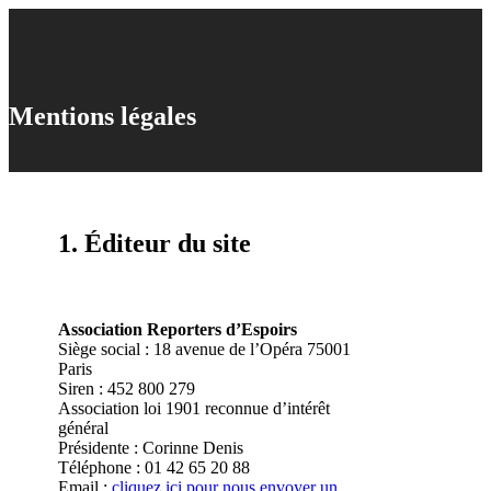
Skip
to
search
Menu
Close
main
Search
content
Mentions légales
1. Éditeur du site
Association Reporters d’Espoirs
Siège social : 18 avenue de l’Opéra 75001
Paris
Siren : 452 800 279
Association loi 1901 reconnue d’intérêt
général
Présidente : Corinne Denis
Téléphone : 01 42 65 20 88
Email :
cliquez ici pour nous envoyer un