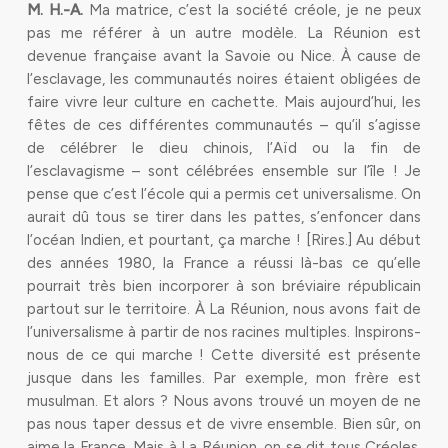
M. H.-A.
Ma matrice, c’est la société créole, je ne peux
pas me référer à un autre modèle. La Réunion est
devenue française avant la Savoie ou Nice. À cause de
l’esclavage, les communautés noires étaient obligées de
faire vivre leur culture en cachette. Mais aujourd’hui, les
fêtes de ces différentes communautés – qu’il s’agisse
de célébrer le dieu chinois, l’Aïd ou la fin de
l’esclavagisme – sont célébrées ensemble sur l’île ! Je
pense que c’est l’école qui a permis cet universalisme. On
aurait dû tous se tirer dans les pattes, s’enfoncer dans
l’océan Indien, et pourtant, ça marche ! [Rires.] Au début
des années 1980, la France a réussi là-bas ce qu’elle
pourrait très bien incorporer à son bréviaire républicain
partout sur le territoire. À La Réunion, nous avons fait de
l’universalisme à partir de nos racines multiples. Inspirons-
nous de ce qui marche ! Cette diversité est présente
jusque dans les familles. Par exemple, mon frère est
musulman. Et alors ? Nous avons trouvé un moyen de ne
pas nous taper dessus et de vivre ensemble. Bien sûr, on
aime la France. Mais à La Réunion, on se dit tous Créoles.