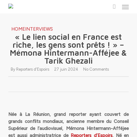
Menu
Skip
to
search
main
content
HOME
INTERVIEWS
« Le lien social en France est
riche, les gens sont prêts ! » –
Mémona Hintermann-Afféjee &
Tarik Ghezali
By
Reporters d'Espoirs
27 juin 2024
No Comments
Née à La Réunion, grand reporter ayant couvert de
grands conflits mondiaux, ancienne membre du Conseil
Supérieur de l’audiovisuel, Mémona Hintermann-Afféjee
est aussi administratrice de
Reporters d’Espoirs
. Né en