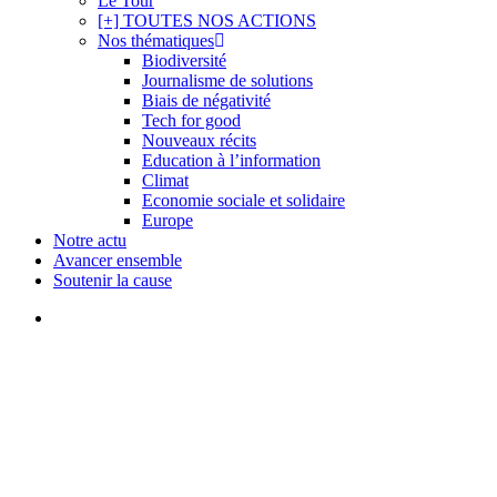
Le Tour
[+] TOUTES NOS ACTIONS
Nos thématiques
Biodiversité
Journalisme de solutions
Biais de négativité
Tech for good
Nouveaux récits
Education à l’information
Climat
Economie sociale et solidaire
Europe
Notre actu
Avancer ensemble
Soutenir la cause
search