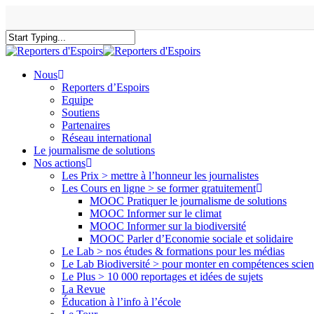
Skip
to
main
content
Close
Search
search
Menu
Nous
Reporters d’Espoirs
Equipe
Soutiens
Partenaires
Réseau international
Le journalisme de solutions
Nos actions
Les Prix > mettre à l’honneur les journalistes
Les Cours en ligne > se former gratuitement
MOOC Pratiquer le journalisme de solutions
MOOC Informer sur le climat
MOOC Informer sur la biodiversité
MOOC Parler d’Economie sociale et solidaire
Le Lab > nos études & formations pour les médias
Le Lab Biodiversité > pour monter en compétences scien
Le Plus > 10 000 reportages et idées de sujets
La Revue
Éducation à l’info à l’école