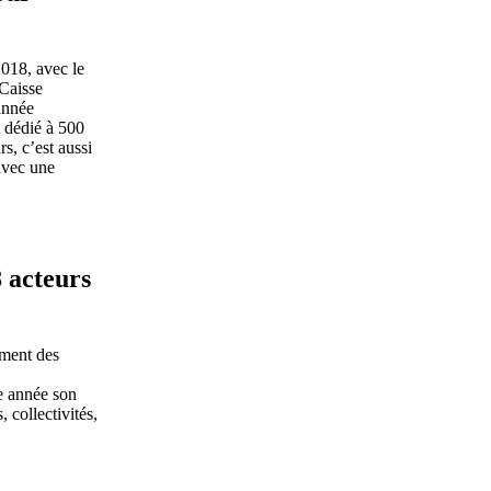
2018, avec le
 Caisse
année
 dédié à 500
rs, c’est aussi
avec une
 acteurs
ement des
te année son
 collectivités,