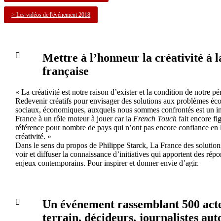
> Les vidéos de l'événement 2018
Mettre à l’honneur la créativité à l
française
« La créativité est notre raison d’exister et la condition de notre pé
Redevenir créatifs pour envisager des solutions aux problèmes éc
sociaux, économiques, auxquels nous sommes confrontés est un im
France à un rôle moteur à jouer car la
French Touch
fait encore fi
référence pour nombre de pays qui n’ont pas encore confiance en 
créativité. »
Dans le sens du propos de Philippe Starck, La France des solution
voir et diffuser la connaissance d’initiatives qui apportent des rép
enjeux contemporains. Pour inspirer et donner envie d’agir.
Un événement rassemblant 500 act
terrain, décideurs, journalistes aut