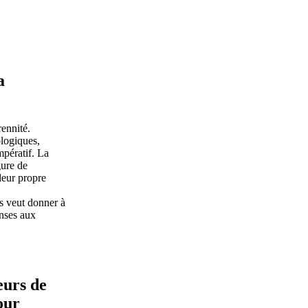
a
rennité.
ologiques,
pératif. La
gure de
leur propre
s veut donner à
onses aux
eurs de
our