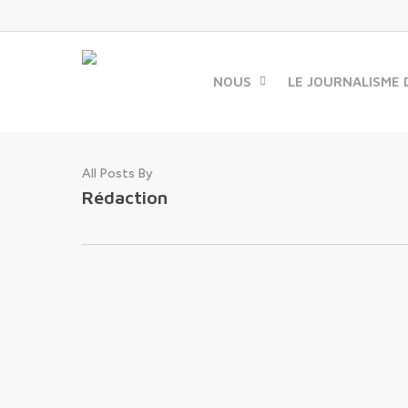
Skip
to
main
content
NOUS
LE JOURNALISME 
All Posts By
Rédaction
25/11/2023 : RDV aux
Journées de l’Economie
Autrement à Dijon