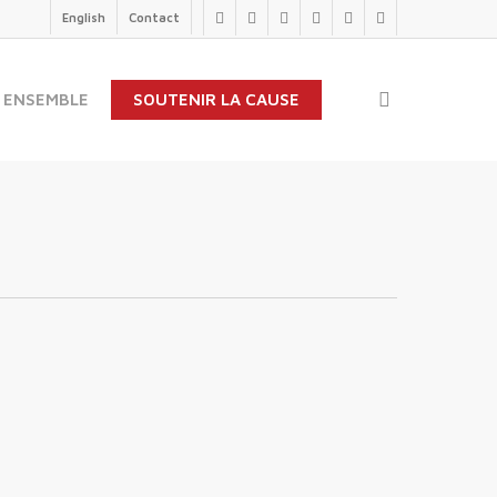
English
Contact
twitter
facebook
linkedin
youtube
instagram
flickr
search
 ENSEMBLE
SOUTENIR LA CAUSE