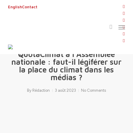
Skip
twitt
English
Contact
to
search
face
main
linke
Menu
content
yout
inst
HOME
LE LAB
MEDIASCLIMAT
flickr
QuotaClimat à l’Assemblée
nationale : faut-il légiférer sur
la place du climat dans les
médias ?
By
Rédaction
3 août 2023
No Comments