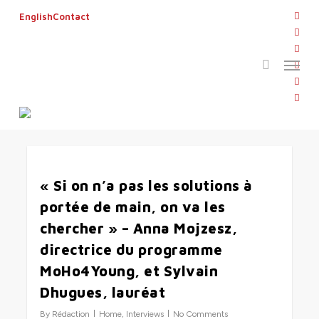
Skip
twitt
English
Contact
to
search
face
main
linke
Menu
content
Tag
yout
solutions
inst
flickr
0
« Si on n’a pas les solutions à
portée de main, on va les
chercher » – Anna Mojzesz,
directrice du programme
MoHo4Young, et Sylvain
Dhugues, lauréat
By
Rédaction
Home
,
Interviews
No Comments