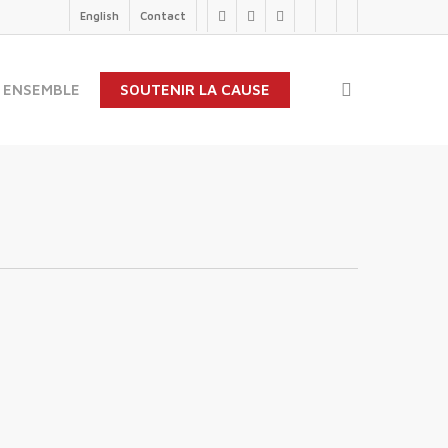
English
Contact
twitter
facebook
linkedin
youtube
instagram
flickr
search
 ENSEMBLE
SOUTENIR LA CAUSE