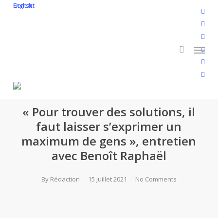
Skip
English
Contact
twitt
to
search
face
main
linke
Menu
content
yout
inst
flickr
Interviews
« Pour trouver des solutions, il
faut laisser s’exprimer un
maximum de gens », entretien
avec Benoît Raphaël
By
Rédaction
15 juillet 2021
No Comments