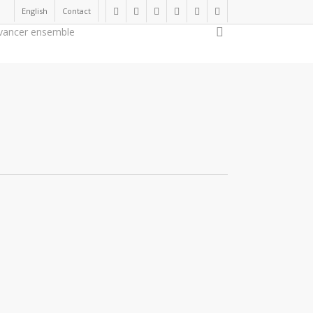
English
Contact
twitter
facebook
linkedin
youtube
instagram
flickr
search
vancer ensemble
Soutenir la cause