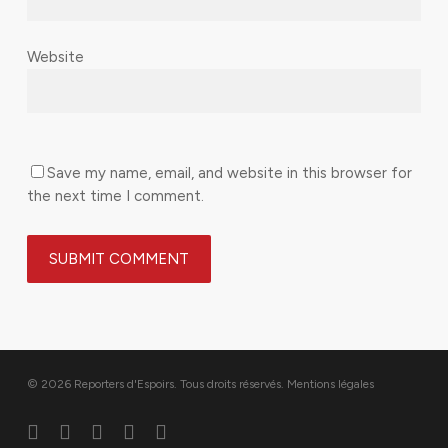
Website
Save my name, email, and website in this browser for
the next time I comment.
© 2026 Reporters d'Espoirs. Tous droits réservés.
Mentions légales
twitter
facebook
linkedin
youtube
flickr