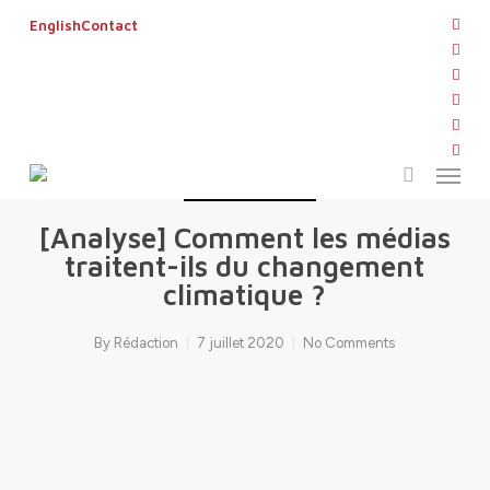
Skip
twitt
English
Contact
to
face
main
linke
content
yout
inst
AGENDA
L'ACTU DE REPORTERS D'ESPOIRS
flickr
Menu
LES ARTICLES
search
[Analyse] Comment les médias
traitent-ils du changement
climatique ?
By
Rédaction
7 juillet 2020
No Comments