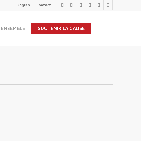
English
Contact
twitter
facebook
linkedin
youtube
instagram
flickr
search
 ENSEMBLE
SOUTENIR LA CAUSE