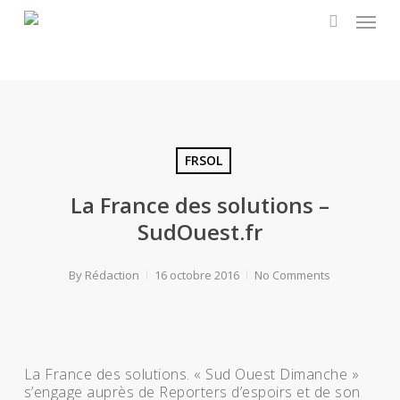
Menu
Skip
to
search
main
content
FRSOL
La France des solutions –
SudOuest.fr
By
Rédaction
16 octobre 2016
No Comments
La France des solutions. « Sud Ouest Dimanche »
s’engage auprès de Reporters d’espoirs et de son