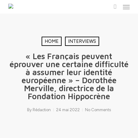
Menu
Skip
to
search
main
content
HOME
INTERVIEWS
« Les Français peuvent
éprouver une certaine difficulté
à assumer leur identité
européenne » – Dorothée
Merville, directrice de la
Fondation Hippocrène
By
Rédaction
24 mai 2022
No Comments