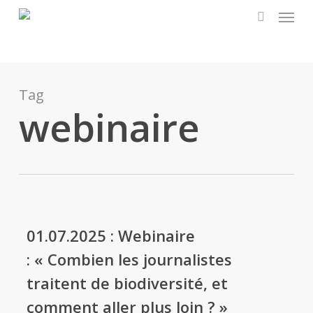
Menu
Skip
to
search
main
content
Tag
webinaire
01.07.2025 : Webinaire
: « Combien les journalistes
traitent de biodiversité, et
comment aller plus loin ? »