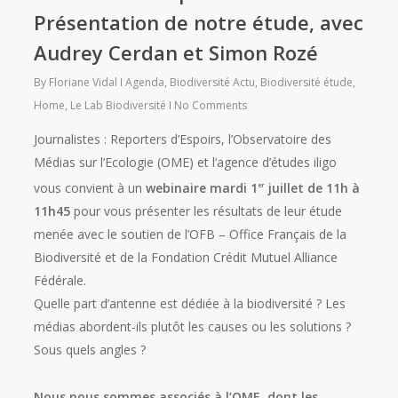
Présentation de notre étude, avec
Audrey Cerdan et Simon Rozé
By
Floriane Vidal
Agenda
,
Biodiversité Actu
,
Biodiversité étude
,
Home
,
Le Lab Biodiversité
No Comments
Journalistes : Reporters d’Espoirs, l’Observatoire des
Médias sur l’Ecologie (OME) et l’agence d’études iligo
vous convient à un
webinaire mardi 1
juillet de 11h à
er
11h45
pour vous présenter les résultats de leur étude
menée avec le soutien de l’OFB – Office Français de la
Biodiversité et de la Fondation Crédit Mutuel Alliance
Fédérale.
Quelle part d’antenne est dédiée à la biodiversité ? Les
médias abordent-ils plutôt les causes ou les solutions ?
Sous quels angles ?
Nous nous sommes associés à l’OME, dont les