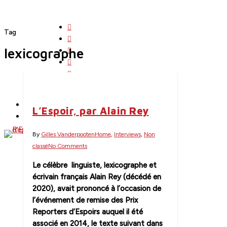
Skip
to
twitter
main
Tag
facebook
content
linkedin
lexicographe
youtube
instagram
search
Menu
flickr
English
L’Espoir, par Alain Rey
Contact
By
Gilles Vanderpooten
Home
,
Interviews
,
Non
classé
No Comments
Le célèbre linguiste, lexicographe et
écrivain français
Alain Rey (décédé en
2020), avait prononcé à l’occasion de
l’événement de remise des Prix
Reporters d’Espoirs auquel il été
associé en 2014, le texte suivant dans