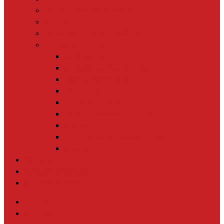
Éducation à l’info à l’école
Le Tour
[+] TOUTES NOS ACTIONS
Nos thématiques
Biodiversité
Journalisme de solutions
Biais de négativité
Tech for good
Nouveaux récits
Education à l’information
Climat
Economie sociale et solidaire
Europe
Notre actu
Avancer ensemble
Soutenir la cause
English
Contact