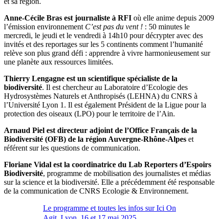
et sa région.
Anne-Cécile Bras est journaliste à RFI
où elle anime depuis 2009
l’émission environnement
C’est pas du vent !
: 50 minutes le
mercredi, le jeudi et le vendredi à 14h10 pour décrypter avec des
invités et des reportages sur les 5 continents comment l’humanité
relève son plus grand défi : apprendre à vivre harmonieusement sur
une planète aux ressources limitées.
Thierry Lengagne est un
scientifique spécialiste de la
biodiversité
. Il est chercheur au Laboratoire d’Ecologie des
Hydrosystèmes Naturels et Anthropisés (LEHNA) du CNRS à
l’Université Lyon 1. Il est également Président de la Ligue pour la
protection des oiseaux (LPO) pour le territoire de l’Ain.
Arnaud Piel
est directeur adjoint de l’Office Français de la
Biodiversité (OFB) de la région Auvergne-Rhône-Alpes
et
référent sur les questions de communication.
Floriane Vidal est la coordinatrice du Lab Reporters d’Espoirs
Biodiversité
, programme de mobilisation des journalistes et médias
sur la science et la biodiversité. Elle a précédemment été responsable
de la communication de CNRS Ecologie & Environnement.
Le programme et toutes les infos sur Ici On
Agit, Lyon, 16 et 17 mai 2025