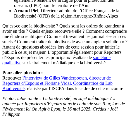
également Président de la Ligue pour la protection des
oiseaux (LPO) pour le territoire de l’Ain.
Arnaud Piel
, Directeur adjoint de l’Office Français de la
Biodiversité (OFB) de la région Auvergne-Rhône-Alpes
Qu’est-ce que la biodiversité ? Quels sont les ordres de grandeur à
avoir en tête ? Quels enjeux recouvre-t-elle ? Comment comprendre
une étude scientifique ? Comment travaillent les journalistes sur ces
sujets ? Comment traiter de biodiversité avec un angle « solution » ?
Autant de questions abordées lors de cette session pour initier le
public à ce sujet majeur. L’opportunité également pour Reporters
d’Espoirs de présenter les principaux résultats de
son étude
qualitative
sur le traitement médiatique de la biodiversité.
Pour aller plus loin :
Retrouvez
l’interview de Gilles Vanderpooten, directeur de
Reporters d’Espoirs et Floriane Vidal, Coordinatrice du Lab
Biodiversité
, réalisée par l’ISCPA dans le cadre de cette rencontre
Photo : table ronde « La biodiversité, un sujet médiatique ? »
animée par Reporters d’Espoirs dans le cadre de son Tour, lors de
l’événement Ici On Agit à Lyon, le 16 mai 2025. Crédits : Joël
Philippon