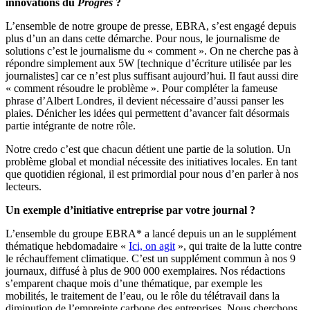
innovations du
Progrès
?
L’ensemble de notre groupe de presse, EBRA, s’est engagé depuis
plus d’un an dans cette démarche. Pour nous, le journalisme de
solutions c’est le journalisme du « comment ». On ne cherche pas à
répondre simplement aux 5W [technique d’écriture utilisée par les
journalistes] car ce n’est plus suffisant aujourd’hui. Il faut aussi dire
« comment résoudre le problème ». Pour compléter la fameuse
phrase d’Albert Londres, il devient nécessaire d’aussi panser les
plaies. Dénicher les idées qui permettent d’avancer fait désormais
partie intégrante de notre rôle.
Notre credo c’est que chacun détient une partie de la solution. Un
problème global et mondial nécessite des initiatives locales. En tant
que quotidien régional, il est primordial pour nous d’en parler à nos
lecteurs.
Un exemple d’initiative entreprise par votre journal ?
L’ensemble du groupe EBRA* a lancé depuis un an le supplément
thématique hebdomadaire «
Ici, on agit
», qui traite de la lutte contre
le réchauffement climatique. C’est un supplément commun à nos 9
journaux, diffusé à plus de 900 000 exemplaires. Nos rédactions
s’emparent chaque mois d’une thématique, par exemple les
mobilités, le traitement de l’eau, ou le rôle du télétravail dans la
diminution de l’empreinte carbone des entreprises. Nous cherchons