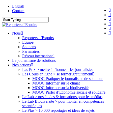
Skip
English
twi
to
Contact
fa
main
li
content
yo
Close
in
Search
fli
search
Menu
Nous
Reporters d’Espoirs
Equipe
Soutiens
Partenaires
Réseau international
Le journalisme de solutions
Nos actions
Les Prix > mettre à l’honneur les journalistes
Les Cours en ligne > se former gratuitement
MOOC Pratiquer le journalisme de solutions
MOOC Informer sur le climat
MOOC Informer sur la biodiversité
MOOC Parler d’Economie sociale et solidaire
Le Lab > nos études & formations pour les médias
Le Lab Biodiversité > pour monter en compétences
scientifiques
Le Plus > 10 000 reportages et idées de sujets