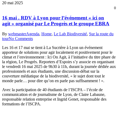
20 mai 2025
0
16 mai . RDV à Lyon pour l’événement « ici on
agit » organisé par Le Progrès et le groupe EBRA
By
webmaster
Agenda
,
Home
,
Le Lab Biodiversité
,
Sur la route du
tour
No Comments
Les 16 et 17 mai se tient à La Sucrière à Lyon un événement
apporteur de solutions pour agir localement et positivement pour le
climat et l’environnement : Ici On Agit, à l’initiative du titre phare de
la région, Le Progrès. Reporters d’Espoirs s’y associe en organisant
le vendredi 16 mai 2025 de 9h30 à 11h, durant la journée dédiée aux
professionnels et aux étudiants, une discussion-débat sur la
couverture médiatique de la biodiversité, « le sujet dont tout le
monde parle… pour dire qu’on en parle pas suffisamment ! ».
Avec la participation de 40 étudiants de l’ISCPA – l’école de
communication et de journalisme de Lyon, de Claire Labaune,
responsable relation entreprise et Ingrid Genet, responsable des
formations de l’ISCPA.