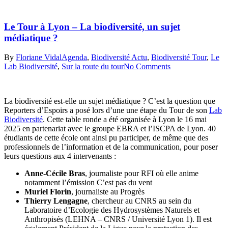
Le Tour à Lyon – La biodiversité, un sujet
médiatique ?
By
Floriane Vidal
Agenda
,
Biodiversité Actu
,
Biodiversité Tour
,
Le
Lab Biodiversité
,
Sur la route du tour
No Comments
La biodiversité est-elle un sujet médiatique ? C’est la question que
Reporters d’Espoirs a posé lors d’une une étape du Tour de son
Lab
Biodiversité
. Cette table ronde a été organisée à Lyon le 16 mai
2025 en partenariat avec le groupe EBRA et l’ISCPA de Lyon. 40
étudiants de cette école ont ainsi pu participer, de même que des
professionnels de l’information et de la communication, pour poser
leurs questions aux 4 intervenants :
Anne-Cécile Bras
, journaliste pour RFI où elle anime
notamment l’émission C’est pas du vent
Muriel Florin
, journaliste au Progrès
Thierry Lengagne
, chercheur au CNRS au sein du
Laboratoire d’Ecologie des Hydrosystèmes Naturels et
Anthropisés (LEHNA – CNRS / Université Lyon 1). Il est