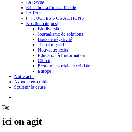
La Revue
Éducation à l’info à l’école
Le Tour
[+] TOUTES NOS ACTIONS
Nos thématiques
Biodiversité
Journalisme de solutions
Biais de négativité
Tech for good
Nouveaux récits
Education à l’information
Climat
Economie sociale et solidaire
Europe
Notre actu
Avancer ensemble
Soutenir la cause
search
Tag
ici on agit