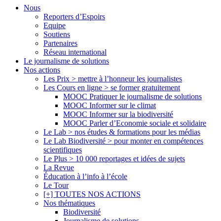
Close
Nous
Menu
Reporters d’Espoirs
Equipe
Soutiens
Partenaires
Réseau international
Le journalisme de solutions
Nos actions
Les Prix > mettre à l’honneur les journalistes
Les Cours en ligne > se former gratuitement
MOOC Pratiquer le journalisme de solutions
MOOC Informer sur le climat
MOOC Informer sur la biodiversité
MOOC Parler d’Economie sociale et solidaire
Le Lab > nos études & formations pour les médias
Le Lab Biodiversité > pour monter en compétences
scientifiques
Le Plus > 10 000 reportages et idées de sujets
La Revue
Éducation à l’info à l’école
Le Tour
[+] TOUTES NOS ACTIONS
Nos thématiques
Biodiversité
Journalisme de solutions