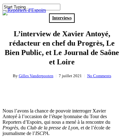
Skip
to
search
Menu
Close
main
Search
Interviews
content
L’interview de Xavier Antoyé,
rédacteur en chef du Progrès, Le
Bien Public, et Le Journal de Saône
et Loire
By
Gilles Vanderpooten
7 juillet 2021
No Comments
Nous l’avons la chance de pouvoir interroger Xavier
Antoyé à l’occasion de l’étape lyonnaise du Tour des
Reporters d’Espoirs, qui nous a mené à la rencontre du
Progrès
, du
Club de la presse de Lyon
, et de l’école de
journalisme de l’
ISCPA
.