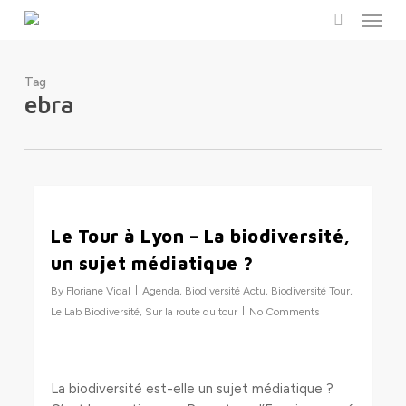
Menu
Skip
to
search
main
content
Tag
ebra
0
Le Tour à Lyon – La biodiversité,
un sujet médiatique ?
By
Floriane Vidal
Agenda
,
Biodiversité Actu
,
Biodiversité Tour
,
Le Lab Biodiversité
,
Sur la route du tour
No Comments
La biodiversité est-elle un sujet médiatique ?