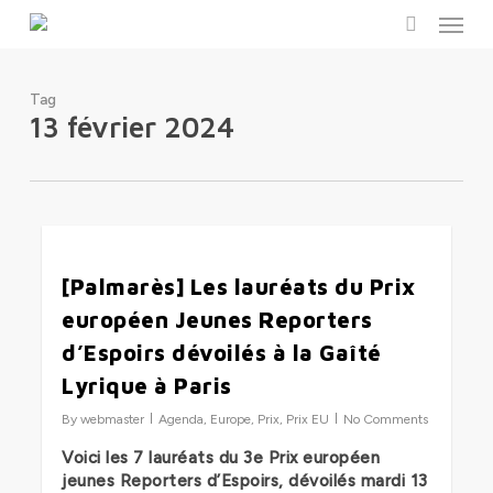
Menu
Skip
to
search
main
content
Tag
13 février 2024
0
[Palmarès] Les lauréats du Prix
européen Jeunes Reporters
d’Espoirs dévoilés à la Gaîté
Lyrique à Paris
By
webmaster
Agenda
,
Europe
,
Prix
,
Prix EU
No Comments
Voici les 7 lauréats du 3e Prix européen
jeunes Reporters d’Espoirs, dévoilés mardi 13