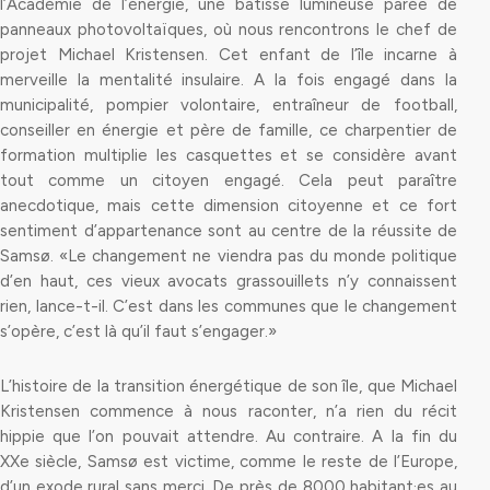
l’Académie de l’énergie, une bâtisse lumineuse parée de
panneaux photovoltaïques, où nous rencontrons le chef de
projet Michael Kristensen. Cet enfant de l’île incarne à
merveille la mentalité insulaire. A la fois engagé dans la
municipalité, pompier volontaire, entraîneur de football,
conseiller en énergie et père de famille, ce charpentier de
formation multiplie les casquettes et se considère avant
tout comme un citoyen engagé. Cela peut paraître
anecdotique, mais cette dimension citoyenne et ce fort
sentiment d’appartenance sont au centre de la réussite de
Samsø. «Le changement ne viendra pas du monde politique
d’en haut, ces vieux avocats grassouillets n’y connaissent
rien, lance-t-il. C’est dans les communes que le changement
s’opère, c’est là qu’il faut s’engager.»
L’histoire de la transition énergétique de son île, que Michael
Kristensen commence à nous raconter, n’a rien du récit
hippie que l’on pouvait attendre. Au contraire. A la fin du
XXe siècle, Samsø est victime, comme le reste de l’Europe,
d’un exode rural sans merci. De près de 8000 habitant·es au