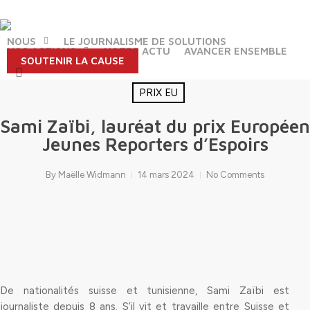
Skip
to
main
NOUS
LE JOURNALISME DE SOLUTIONS
NOS ACTIONS
NOTRE ACTU
AVANCER ENSEMBLE
content
SOUTENIR LA CAUSE
search
PRIX EU
Sami Zaïbi, lauréat du prix Européen
Jeunes Reporters d’Espoirs
By
Maëlle Widmann
14 mars 2024
No Comments
De nationalités suisse et tunisienne, Sami Zaïbi est
journaliste depuis 8 ans. S’il vit et travaille entre Suisse et