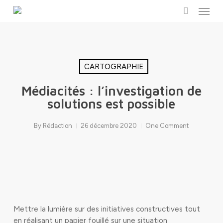
Menu
Skip
to
search
main
content
CARTOGRAPHIE
Médiacités : l’investigation de
solutions est possible
By
Rédaction
26 décembre 2020
One Comment
Mettre la lumière sur des initiatives constructives tout
en réalisant un papier fouillé sur une situation