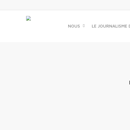
Skip
to
main
content
NOUS
LE JOURNALISME 