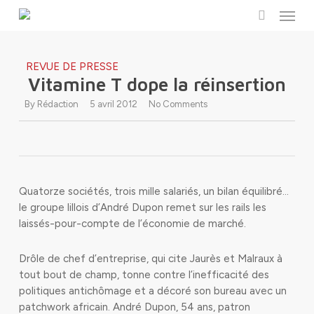
Menu
Skip
to
search
main
content
REVUE DE PRESSE
Vitamine T dope la réinsertion
By
Rédaction
5 avril 2012
No Comments
Quatorze sociétés, trois mille salariés, un bilan équilibré…
le groupe lillois d’André Dupon remet sur les rails les
laissés-pour-compte de l’économie de marché.
Drôle de chef d’entreprise, qui cite Jaurès et Malraux à
tout bout de champ, tonne contre l’inefficacité des
politiques antichômage et a décoré son bureau avec un
patchwork africain. André Dupon, 54 ans, patron