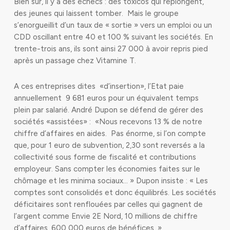
Bien sûr, il y a des échecs : des toxicos qui replongent,
des jeunes qui laissent tomber. Mais le groupe
s’enorgueillit d’un taux de « sortie » vers un emploi ou un
CDD oscillant entre 40 et 100 % suivant les sociétés. En
trente-trois ans, ils sont ainsi 27 000 à avoir repris pied
après un passage chez Vitamine T.
A ces entreprises dites «d’insertion», l’Etat paie
annuellement 9 681 euros pour un équivalent temps
plein par salarié. André Dupon se défend de gérer des
sociétés «assistées» : «Nous recevons 13 % de notre
chiffre d’affaires en aides. Pas énorme, si l’on compte
que, pour 1 euro de subvention, 2,30 sont reversés a la
collectivité sous forme de fiscalité et contributions
employeur. Sans compter les économies faites sur le
chômage et les minima sociaux… » Dupon insiste : « Les
comptes sont consolidés et donc équilibrés. Les sociétés
déficitaires sont renflouées par celles qui gagnent de
l’argent comme Envie 2E Nord, 10 millions de chiffre
d’affaires, 600 000 euros de bénéfices. »