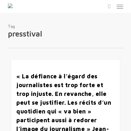
Menu
Skip
to
search
main
content
Tag
presstival
0
« La défiance à l’égard des
journalistes est trop forte et
trop injuste. En revanche, elle
peut se justifier. Les récits d’un
quotidien qui « va bien »
participent aussi à redorer
l’image du journalisme » Jean-