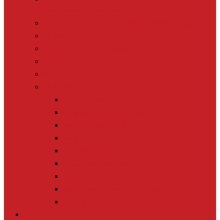
compétences scientifiques
Le Plus > 10 000 reportages et idées de sujets
La Revue
Éducation à l’info à l’école
Le Tour
[+] TOUTES NOS ACTIONS
Nos thématiques
Biodiversité
Journalisme de solutions
Biais de négativité
Tech for good
Nouveaux récits
Education à l’information
Climat
Economie sociale et solidaire
Europe
Notre actu