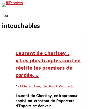
Skip
search
Menu
to
main
Tag
content
intouchables
Laurent de Cherisey :
« Les plus fragiles sont en
réalité les premiers de
cordée. »
By
Rédaction
Home
,
Interviews
No Comments
Laurent de Cherisey, entrepreneur
social, co-créateur de Reporters
d’Espoirs et écrivain