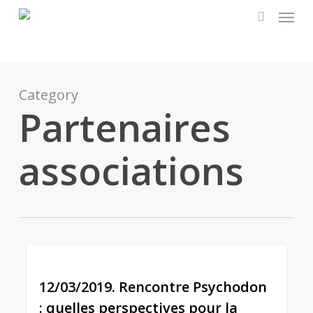
Menu
Skip
to
search
main
content
Category
Partenaires
associations
0
12/03/2019. Rencontre Psychodon
: quelles perspectives pour la