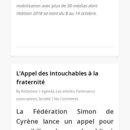
mobilisation avec plus de 30 médias dont
l’édition 2018 se tient du 8 au 14 octobre.
L’Appel des Intouchables à la
2
fraternité
By
Rédaction
Agenda
,
Les articles
,
Partenaires
associations
,
Société
No Comments
La Fédération Simon de
Cyrène lance un appel pour