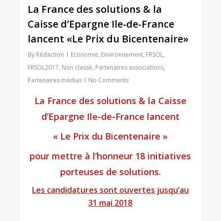
La France des solutions & la
0
Caisse d’Epargne Ile-de-France
lancent «Le Prix du Bicentenaire»
By
Rédaction
Economie
,
Environnement
,
FRSOL
,
FRSOL2017
,
Non classé
,
Partenaires associations
,
Partenaires médias
No Comments
La France des solutions & la Caisse
d’Epargne Ile-de-France lancent
« Le Prix du Bicentenaire »
pour mettre à l’honneur 18 initiatives
porteuses de solutions.
Les candidatures sont ouvertes jusqu’au
31 mai 2018