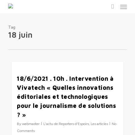
Menu
Skip
to
search
main
content
Tag
18 juin
0
18/6/2021 . 10h . Intervention à
Vivatech « Quelles innovations
éditoriales et technologiques
pour le journalisme de solutions
? »
By
webmaster
L'actu de Reporters d'Espoirs
,
Les articles
No
Comments