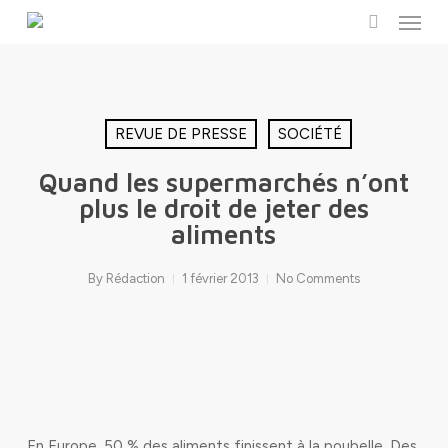
Menu
Skip
to
search
main
content
REVUE DE PRESSE
SOCIÉTÉ
Quand les supermarchés n’ont
plus le droit de jeter des
aliments
By
Rédaction
1 février 2013
No Comments
En Europe, 50 % des aliments finissent à la poubelle. Des