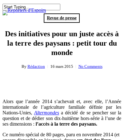
Skip
to
search
Menu
Close
main
Search
Revue de presse
content
Des initiatives pour un juste accès à
la terre des paysans : petit tour du
monde
By
Rédaction
16 mars 2015
No Comments
Alors que l’année 2014 s’achevait et, avec elle, l’Année
internationale de l’agriculture familiale définie par les
Nations-Unies,
Altermondes
a décidé de se pencher sur la
question et de dédier son dix-huitième hors-série à l’une de
ses dimensions :
l’accès à la terre des paysans.
Ce numéro spécial de 80 pages, paru en novembre 2014 (et