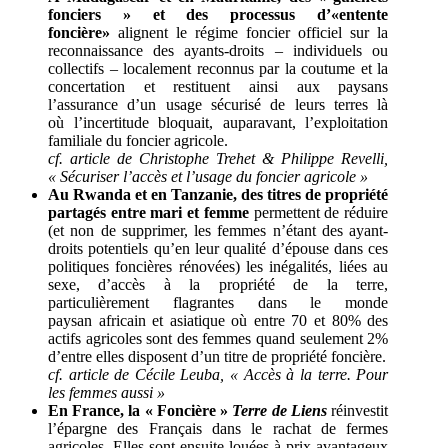
fonciers » et des processus d’«entente
foncière»
alignent le régime foncier officiel sur la
reconnaissance des ayants-droits – individuels ou
collectifs – localement reconnus par la coutume et la
concertation et restituent ainsi aux paysans
l’assurance d’un usage sécurisé de leurs terres là
où l’incertitude bloquait, auparavant, l’exploitation
familiale du foncier agricole.
cf. article de Christophe Trehet & Philippe Revelli,
« Sécuriser l’accès et l’usage du foncier agricole »
Au Rwanda et en Tanzanie, des titres de propriété
partagés entre mari et femme
permettent de réduire
(et non de supprimer, les femmes n’étant des ayant-
droits potentiels qu’en leur qualité d’épouse dans ces
politiques foncières rénovées) les inégalités, liées au
sexe, d’accès à la propriété de la terre,
particulièrement flagrantes dans le monde
paysan africain et asiatique où entre 70 et 80% des
actifs agricoles sont des femmes quand seulement 2%
d’entre elles disposent d’un titre de propriété foncière.
cf. article de Cécile Leuba, « Accès à la terre. Pour
les femmes aussi »
En France, la « Foncière »
Terre de Liens
réinvestit
l’épargne des Français dans le rachat de fermes
agricoles. Elles sont ensuite louées à prix avantageux