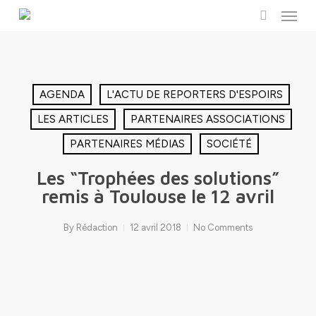
Menu
Skip
to
search
main
content
AGENDA
L'ACTU DE REPORTERS D'ESPOIRS
LES ARTICLES
PARTENAIRES ASSOCIATIONS
PARTENAIRES MÉDIAS
SOCIÉTÉ
Les “Trophées des solutions”
remis à Toulouse le 12 avril
By
Rédaction
12 avril 2018
No Comments