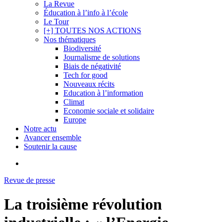
La Revue
Éducation à l’info à l’école
Le Tour
[+] TOUTES NOS ACTIONS
Nos thématiques
Biodiversité
Journalisme de solutions
Biais de négativité
Tech for good
Nouveaux récits
Education à l’information
Climat
Economie sociale et solidaire
Europe
Notre actu
Avancer ensemble
Soutenir la cause
search
Revue de presse
La troisième révolution