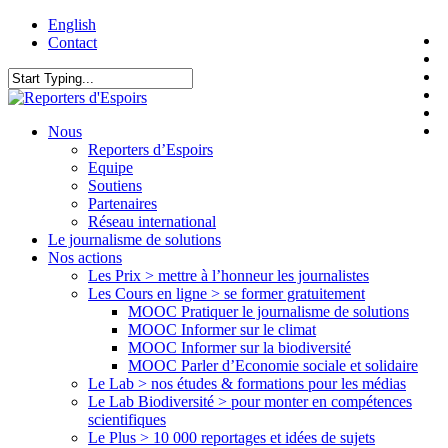
Skip
English
t
to
Contact
f
main
l
content
y
Close
i
Search
f
search
Menu
Nous
Reporters d’Espoirs
Equipe
Soutiens
Partenaires
Réseau international
Le journalisme de solutions
Nos actions
Les Prix > mettre à l’honneur les journalistes
Les Cours en ligne > se former gratuitement
MOOC Pratiquer le journalisme de solutions
MOOC Informer sur le climat
MOOC Informer sur la biodiversité
MOOC Parler d’Economie sociale et solidaire
Le Lab > nos études & formations pour les médias
Le Lab Biodiversité > pour monter en compétences
scientifiques
Le Plus > 10 000 reportages et idées de sujets