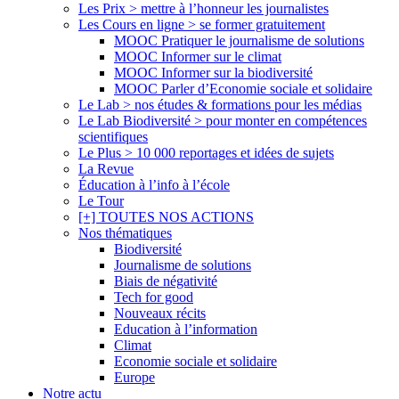
Les Prix > mettre à l’honneur les journalistes
Les Cours en ligne > se former gratuitement
MOOC Pratiquer le journalisme de solutions
MOOC Informer sur le climat
MOOC Informer sur la biodiversité
MOOC Parler d’Economie sociale et solidaire
Le Lab > nos études & formations pour les médias
Le Lab Biodiversité > pour monter en compétences
scientifiques
Le Plus > 10 000 reportages et idées de sujets
La Revue
Éducation à l’info à l’école
Le Tour
[+] TOUTES NOS ACTIONS
Nos thématiques
Biodiversité
Journalisme de solutions
Biais de négativité
Tech for good
Nouveaux récits
Education à l’information
Climat
Economie sociale et solidaire
Europe
Notre actu