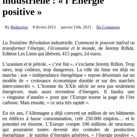
industrielle : « l’Energie
positive »
By
Rédaction
8 février 2012
janvier 13th, 2021
No Comments
La Troisième Révolution industrielle. Comment le pouvoir latéral va
transformer l’énergie, l’économie et le monde
, de Jeremy Rifkin.
Edition Les Liens qui libèrent, 415 pages, 24 euros.
L’uranium et le pétrole, « c’est fini », s’exclame Jeremy Rifkin. Trop
rares, trop coûteux, trop dangereux. La ville du futur est déjà en
marche : son « indépendance énergétique » repose désormais sur un
modèle de « croissance économique durable et sur des marchés
interconnectés ». L’homme du XXIe siècle ne sera pas seulement
énergivore, mais aussi revendeur d’énergies. Il faudra une
« vingtaine d’années » pour que l’Europe tourne la page de l’ère
carbone. Mais ensuite, « ce sera très rapide ».
En six ans, l’Allemagne a déjà converti un million de ses bâtiments
en édifices à basse consommation, créé 250.000 emplois… et le
potentiel est énorme. L’Europe compte 190 millions de structures,
qui pourraient toutes devenir des centrales de production
énergétique : le surplus d’énergies générées, « l’énergie positive »,