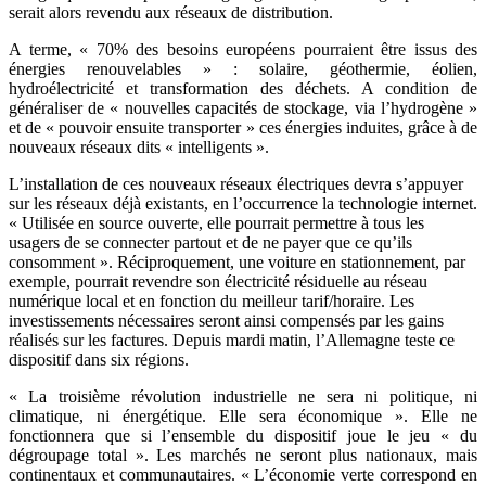
serait alors revendu aux réseaux de distribution.
A terme, « 70% des besoins européens pourraient être issus des
énergies renouvelables » : solaire, géothermie, éolien,
hydroélectricité et transformation des déchets. A condition de
généraliser de « nouvelles capacités de stockage, via l’hydrogène »
et de « pouvoir ensuite transporter » ces énergies induites, grâce à de
nouveaux réseaux dits « intelligents ».
L’installation de ces nouveaux réseaux électriques devra s’appuyer
sur les réseaux déjà existants, en l’occurrence la technologie internet.
« Utilisée en source ouverte, elle pourrait permettre à tous les
usagers de se connecter partout et de ne payer que ce qu’ils
consomment ». Réciproquement, une voiture en stationnement, par
exemple, pourrait revendre son électricité résiduelle au réseau
numérique local et en fonction du meilleur tarif/horaire. Les
investissements nécessaires seront ainsi compensés par les gains
réalisés sur les factures. Depuis mardi matin, l’Allemagne teste ce
dispositif dans six régions.
« La troisième révolution industrielle ne sera ni politique, ni
climatique, ni énergétique. Elle sera économique ». Elle ne
fonctionnera que si l’ensemble du dispositif joue le jeu « du
dégroupage total ». Les marchés ne seront plus nationaux, mais
continentaux et communautaires. « L’économie verte correspond en