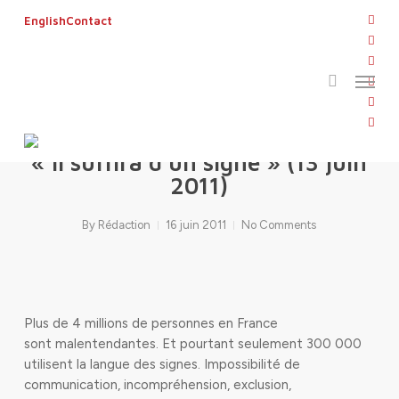
Skip
twitt
English
Contact
to
search
face
main
linke
Menu
content
yout
inst
REVUE DE PRESSE
flickr
« Il suffira d’un signe » (13 juin
2011)
By
Rédaction
16 juin 2011
No Comments
Plus de 4 millions de personnes en France
sont malentendantes. Et pourtant seulement 300 000
utilisent la langue des signes. Impossibilité de
communication, incompréhension, exclusion,