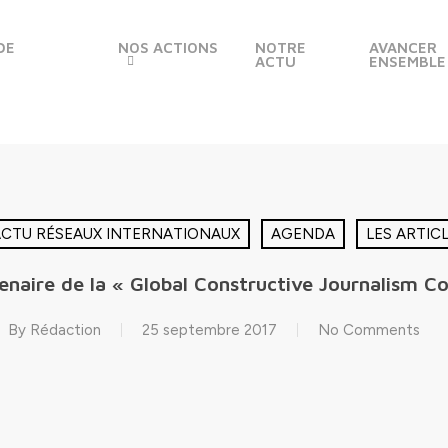
DE
NOS ACTIONS
NOTRE
AVANCER
ACTU
ENSEMBLE
CTU RÉSEAUX INTERNATIONAUX
AGENDA
LES ARTIC
tenaire de la « Global Constructive Journalism 
By
Rédaction
25 septembre 2017
No Comments