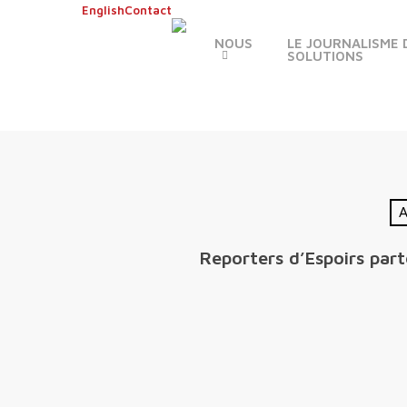
Skip
English
Contact
to
NOUS
LE JOURNALISME 
main
SOLUTIONS
content
A
Reporters d’Espoirs par