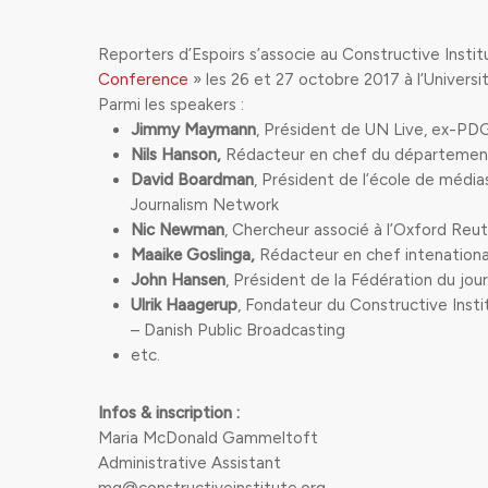
Reporters d’Espoirs s’associe au Constructive Instit
Conference
» les 26 et 27 octobre 2017 à l’Universi
Parmi les speakers :
Jimmy Maymann
, Président de UN Live, ex-PD
Nils Hanson,
Rédacteur en chef du département 
David Boardman
, Président de l’école de médi
Journalism Network
Nic Newman
, Chercheur associé à l’Oxford Reut
Maaike Goslinga,
Rédacteur en chef intenation
John Hansen
, Président de la Fédération du jou
Ulrik Haagerup
, Fondateur du Constructive Instit
– Danish Public Broadcasting
etc.
Infos & inscription :
Maria McDonald Gammeltoft
Administrative Assistant