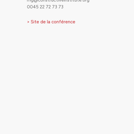
mg@constructiveinstitute.org
0045 22 72 73 73
> Site de la conférence