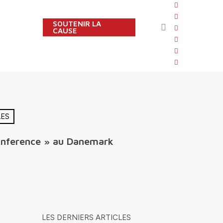
twitter
facebook
SOUTENIR LA
search
linkedin
CAUSE
youtube
instagram
flickr
LES
Conference » au Danemark
LES DERNIERS ARTICLES