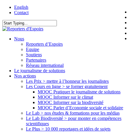
Skip
English
t
to
Contact
f
main
l
content
y
Close
i
Search
f
search
Menu
Nous
Reporters d’Espoirs
Equipe
Soutiens
Partenaires
Réseau international
Le journalisme de solutions
Nos actions
Les Prix > mettre à l’honneur les journalistes
Les Cours en ligne > se former gratuitement
MOOC Pratiquer le journalisme de solutions
MOOC Informer sur le climat
MOOC Informer sur la biodiversité
MOOC Parler d’Economie sociale et solidaire
Le Lab > nos études & formations pour les médias
Le Lab Biodiversité > pour monter en compétences
scientifiques
Le Plus > 10 000 reportages et idées de sujets