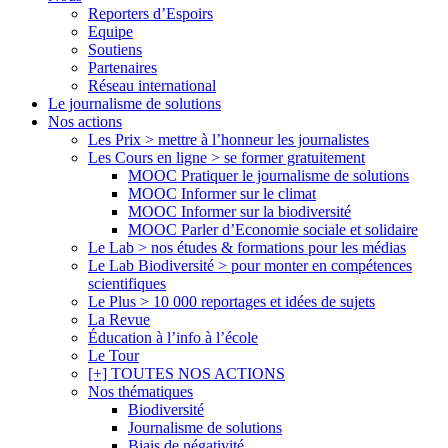
Menu
Reporters d’Espoirs
Equipe
Soutiens
Partenaires
Réseau international
Le journalisme de solutions
Nos actions
Les Prix > mettre à l’honneur les journalistes
Les Cours en ligne > se former gratuitement
MOOC Pratiquer le journalisme de solutions
MOOC Informer sur le climat
MOOC Informer sur la biodiversité
MOOC Parler d’Economie sociale et solidaire
Le Lab > nos études & formations pour les médias
Le Lab Biodiversité > pour monter en compétences
scientifiques
Le Plus > 10 000 reportages et idées de sujets
La Revue
Éducation à l’info à l’école
Le Tour
[+] TOUTES NOS ACTIONS
Nos thématiques
Biodiversité
Journalisme de solutions
Biais de négativité