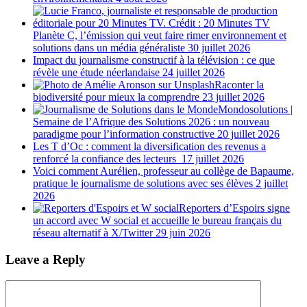
Planète C, l’émission qui veut faire rimer environnement et
solutions dans un média généraliste
30 juillet 2026
Impact du journalisme constructif à la télévision : ce que
révèle une étude néerlandaise
24 juillet 2026
Raconter la
biodiversité pour mieux la comprendre
23 juillet 2026
Mondosolutions |
Semaine de l’Afrique des Solutions 2026 : un nouveau
paradigme pour l’information constructive
20 juillet 2026
Les T d’Oc : comment la diversification des revenus a
renforcé la confiance des lecteurs
17 juillet 2026
Voici comment Aurélien, professeur au collège de Bapaume,
pratique le journalisme de solutions avec ses élèves
2 juillet
2026
Reporters d’Espoirs signe
un accord avec W social et accueille le bureau français du
réseau alternatif à X/Twitter
29 juin 2026
Leave a Reply