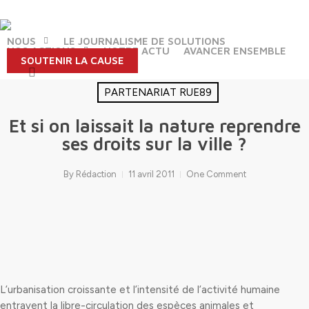
Skip
to
main
NOUS
LE JOURNALISME DE SOLUTIONS
NOS ACTIONS
NOTRE ACTU
AVANCER ENSEMBLE
content
SOUTENIR LA CAUSE
search
PARTENARIAT RUE89
Et si on laissait la nature reprendre
ses droits sur la ville ?
By
Rédaction
11 avril 2011
One Comment
L’urbanisation croissante et l’intensité de l’activité humaine
entravent la libre-circulation des espèces animales et