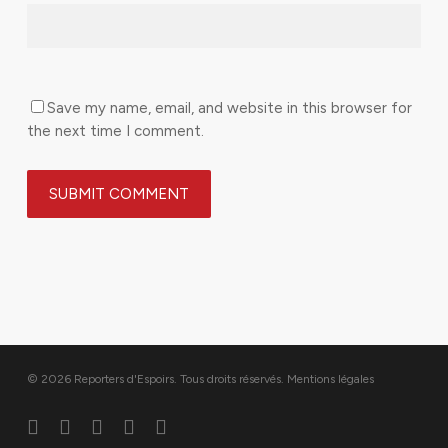
Save my name, email, and website in this browser for
the next time I comment.
© 2026 Reporters d'Espoirs. Tous droits réservés.
Mentions légales
twitter
facebook
linkedin
youtube
flickr