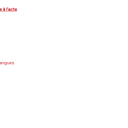
 à l’acte
.
 langues