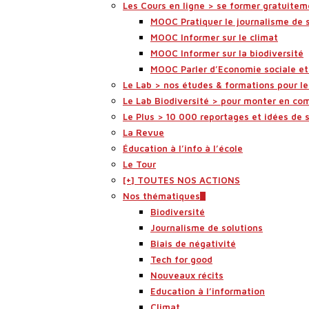
Les Cours en ligne > se former gratuitem
MOOC Pratiquer le journalisme de 
MOOC Informer sur le climat
MOOC Informer sur la biodiversité
MOOC Parler d’Economie sociale et 
Le Lab > nos études & formations pour l
Le Lab Biodiversité > pour monter en co
Le Plus > 10 000 reportages et idées de 
La Revue
Éducation à l’info à l’école
Le Tour
[+] TOUTES NOS ACTIONS
Nos thématiques
Biodiversité
Journalisme de solutions
Biais de négativité
Tech for good
Nouveaux récits
Education à l’information
Climat