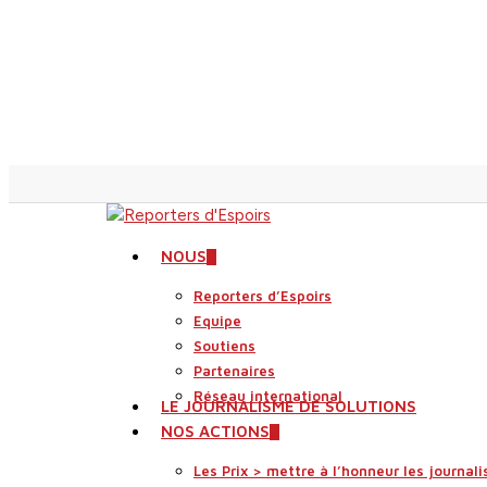
Skip
to
main
content
search
Menu
NOUS
Reporters d’Espoirs
Equipe
Soutiens
Partenaires
Réseau international
LE JOURNALISME DE SOLUTIONS
NOS ACTIONS
Les Prix > mettre à l’honneur les journali