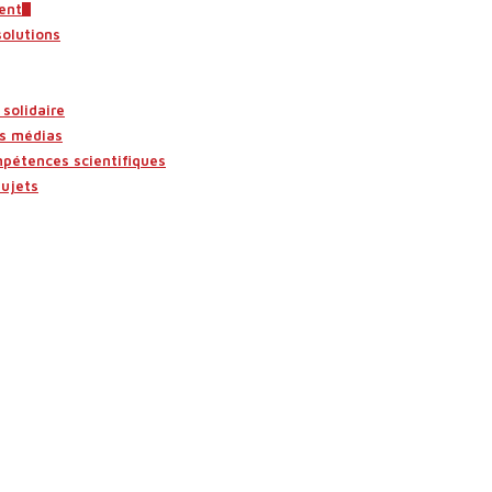
ent
solutions
solidaire
es médias
mpétences scientifiques
sujets