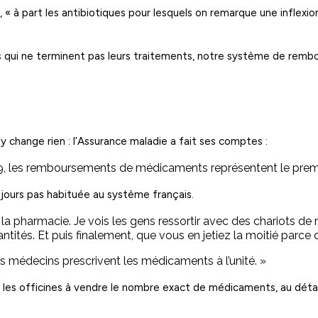
, « à part les antibiotiques pour lesquels on remarque une inflex
nts qui ne terminent pas leurs traitements, notre système de rem
change rien : l’Assurance maladie a fait ses comptes :
09, les remboursements de médicaments représentent le premi
toujours pas habituée au système français.
 à la pharmacie. Je vois les gens ressortir avec des chariots d
tés. Et puis finalement, que vous en jetiez la moitié parce qu
les médecins prescrivent les médicaments à l’unité. »
r les officines à vendre le nombre exact de médicaments, au détail