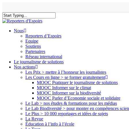
Skip
to
main
content
Close
Search
search
Menu
Nous
Reporters d’Espoirs
Equipe
Soutiens
Partenaires
Réseau international
Le journalisme de solutions
Nos actions
Les Prix > mettre à l’honneur les journalistes
Les Cours en ligne > se former gratuitement
MOOC Pratiquer le journalisme de solutions
MOOC Informer sur le climat
MOOC Informer sur la biodiversité
MOOC Parler d’Economie sociale et solidaire
Le Lab > nos études & formations pour les médias
Le Lab Biodiversité > pour monter en compétences scien
Le Plus > 10 000 reportages et idées de sujets
La Revue
Éducation à l’info à l’école