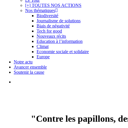
Le Tour
[+] TOUTES NOS ACTIONS
Nos thématiques
Biodiversité
Journalisme de solutions
Biais de négativité
Tech for good
Nouveaux récits
Education à l’information
Climat
Economie sociale et solidaire
Europe
Notre actu
Avancer ensemble
Soutenir la cause
search
"Contre les papillons, d