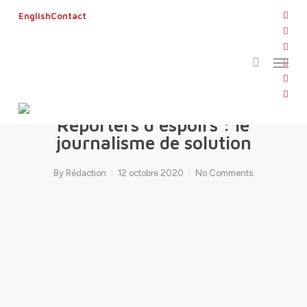
Skip
twitt
English
Contact
to
search
face
main
linke
Menu
content
yout
inst
FRSOL2020
flickr
Reporters d’espoirs : le
journalisme de solution
By
Rédaction
12 octobre 2020
No Comments