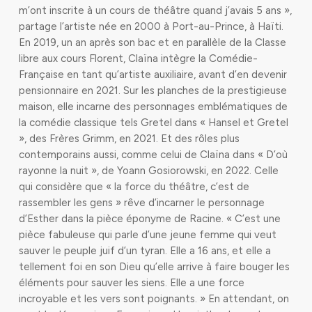
m’ont inscrite à un cours de théâtre quand j’avais 5 ans »,
partage l’artiste née en 2000 à Port-au-Prince, à Ha
ïti.
En 2019, un an après son bac et en parallèle de la Classe
libre aux cours Florent, Claïna intègre la Comédie-
Française en tant qu’artiste auxiliaire, avant d’en devenir
pensionnaire en 2021. Sur les planches de la prestigieuse
maison, elle incarne des personnages emblématiques de
la comédie classique tels Gretel dans « Hansel et Gretel
», des Frères Grimm, en 2021. Et des rôles plus
contemporains aussi, comme celui de Claïna dans « D’où
rayonne la nuit », de Yoann Gosiorowski, en 2022. Celle
qui considère que
« la force du théâtre, c’est de
rassembler les gens »
rêve d’incarner le personnage
d’Esther dans la pièce éponyme de Racine.
« C’est une
pièce fabuleuse qui parle d’une jeune femme qui veut
sauver le peuple juif d’un tyran. Elle a 16 ans, et elle a
tellement foi en son Dieu qu’elle arrive à faire bouger les
éléments pour sauver les siens. Elle a une force
incroyable et les vers sont poignants. »
En attendant, on