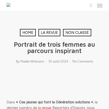
Menu
Skip
to
search
main
content
HOME
LA REVUE
NON CLASSÉ
Portrait de trois femmes au
parcours inspirant
By
Maëlle Widmann
30 août 2024
No Comments
Dans
« Ces jeunes qui font la Génération solutions »
, le
dernier numéro de la
revue
Reporters d’Espoirs, nous