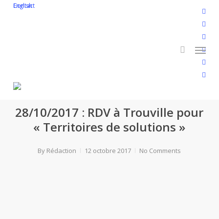
Skip
English
Contact
twitt
to
search
face
main
linke
Menu
content
yout
inst
flickr
Agenda
FRSOL
Les articles
28/10/2017 : RDV à Trouville pour
« Territoires de solutions »
By
Rédaction
12 octobre 2017
No Comments