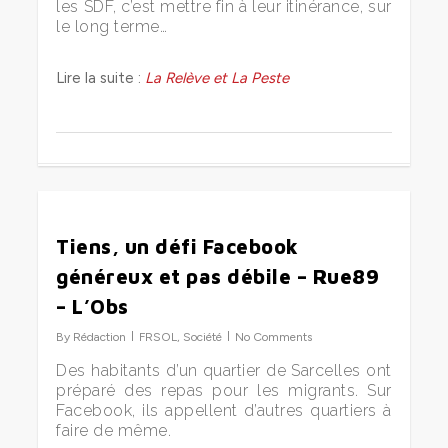
les SDF, c’est mettre fin à leur itinérance, sur
le long terme…
Lire la suite :
La Relève et La Peste
0
Tiens, un défi Facebook
généreux et pas débile – Rue89
– L’Obs
By
Rédaction
FRSOL
,
Société
No Comments
Des habitants d’un quartier de Sarcelles ont
préparé des repas pour les migrants. Sur
Facebook, ils appellent d’autres quartiers à
faire de même.