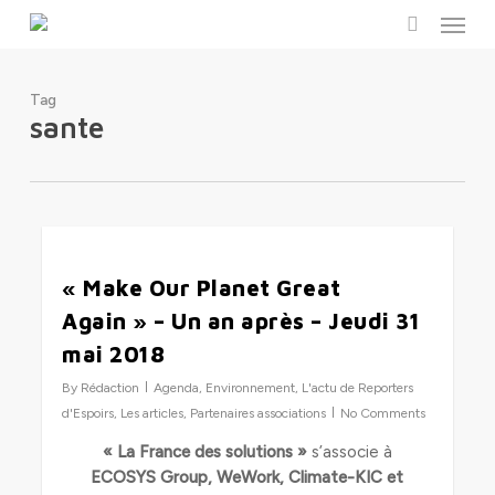
Menu
Skip
to
search
main
content
Tag
sante
0
« Make Our Planet Great
Again » – Un an après – Jeudi 31
mai 2018
By
Rédaction
Agenda
,
Environnement
,
L'actu de Reporters
d'Espoirs
,
Les articles
,
Partenaires associations
No Comments
« La France des solutions »
s’associe à
ECOSYS Group, WeWork, Climate-KIC et