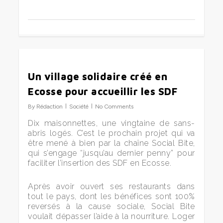
0
Un village solidaire créé en
Ecosse pour accueillir les SDF
By
Rédaction
Société
No Comments
Dix maisonnettes, une vingtaine de sans-
abris logés. C’est le prochain projet qui va
être mené à bien par la chaîne Social Bite,
qui s’engage “jusqu’au dernier penny” pour
faciliter l’insertion des SDF en Ecosse.
Après avoir ouvert ses restaurants dans
tout le pays, dont les bénéfices sont 100%
reversés à la cause sociale, Social Bite
voulait dépasser l’aide à la nourriture. Loger