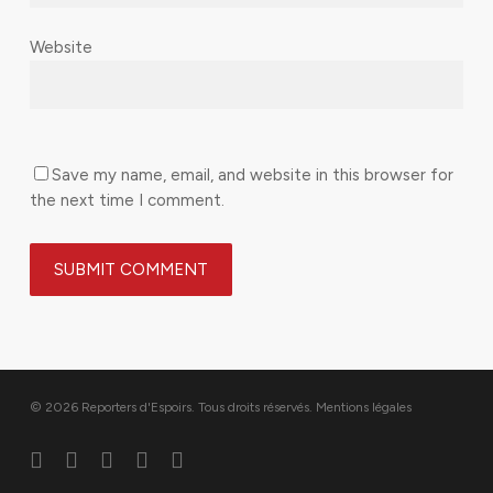
Website
Save my name, email, and website in this browser for
the next time I comment.
© 2026 Reporters d'Espoirs. Tous droits réservés.
Mentions légales
twitter
facebook
linkedin
youtube
flickr