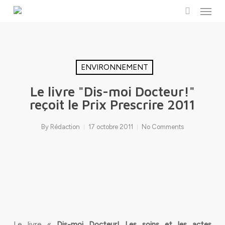
Menu
Skip
to
search
main
content
ENVIRONNEMENT
Le livre "Dis-moi Docteur!"
reçoit le Prix Prescrire 2011
By
Rédaction
17 octobre 2011
No Comments
Le livre «
Dis-moi Docteur! Les soins et les actes