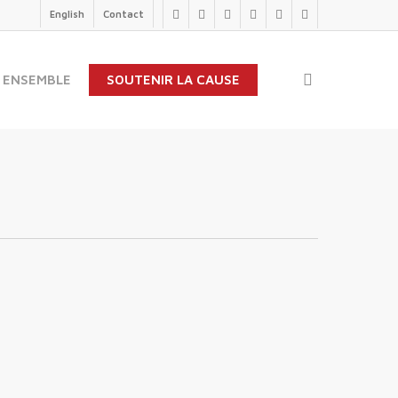
English
Contact
twitter
facebook
linkedin
youtube
instagram
flickr
search
 ENSEMBLE
SOUTENIR LA CAUSE